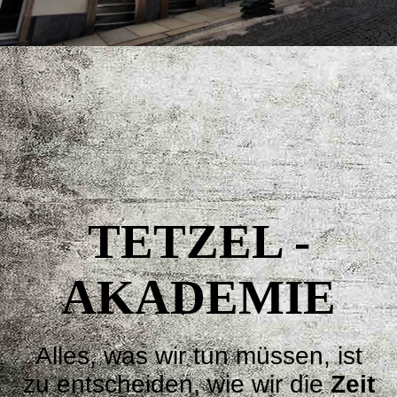
⠀
⠀
⠀
⠀⠀
⠀
TETZEL -
AKADEMIE
⠀⠀
Alles, was wir tun müssen, ist
zu entscheiden, wie wir die
Zeit