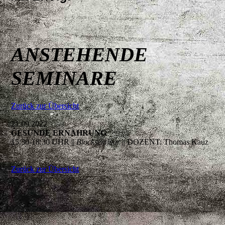
ANSTEHENDE
SEMINARE
Zurück zur Übersicht
21.09.2022
GESUNDE ERNÄHRUNG
15:30-18:30 UHR ||
Blockseminar
|| DOZENT: Thomas Kauz
Zurück zur Übersicht