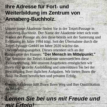
Ihre Adresse für Fort- und
Weiterbildung im Zentrum von
Annaberg-Buchholz.
Unsere junge Akademie finden Sie in der Tetzel-Passage in
Annaberg-Buchholz. Der Name der Akademie leitet sich vom
Namen der Passage ab, den diese bereits seit der Sanierung und
Eröffnung im Jahre 1994 trägt. Seit der Übernahme durch die
Tetzel-Passage GmbH im Jahre 2020 wächst das
Dienstleistungsangebot. Dieses orientiert sich an der
Philosophie des Hauses:
"Der Mensch im Mittelpunkt."
Die Seminare der Tetzel-Akademie unterstreichen diese
Zielorientierung. Mit unseren Angeboten ermöglichen wir
Ihnen eine gezielte Ausbildung und unterstützen Sie bei der
Bewältigung Ihrer täglichen Aufgaben. Wir bieten Ihnen die
Basis für Ihren beruflichen und privaten Erfolg.
Unsere Akademie hilft Ihnen Ihren Weg und Ihre Qualifikation
zu finden.
Lernen Sie bei uns mit Freude und
mit Erfolg!