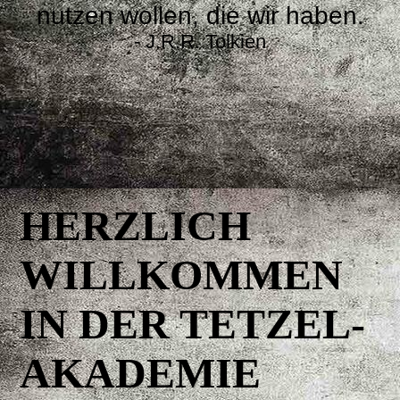
nutzen wollen, die wir haben.
- J.R.R. Tolkien
⠀
⠀
⠀
⠀
⠀⠀
HERZLICH
WILLKOMMEN
IN DER TETZEL-
AKADEMIE