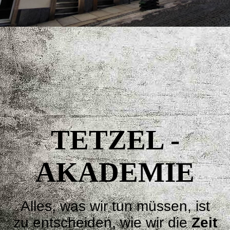
⠀
⠀
⠀
⠀⠀
⠀
TETZEL -
AKADEMIE
⠀⠀
Alles, was wir tun müssen, ist
zu entscheiden, wie wir die
Zeit