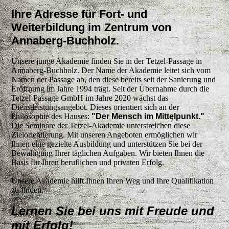
Ihre Adresse für Fort- und
Weiterbildung im Zentrum von
Annaberg-Buchholz.
Unsere junge Akademie finden Sie in der Tetzel-Passage in
Annaberg-Buchholz. Der Name der Akademie leitet sich vom
Namen der Passage ab, den diese bereits seit der Sanierung und
Eröffnung im Jahre 1994 trägt. Seit der Übernahme durch die
Tetzel-Passage GmbH im Jahre 2020 wächst das
Dienstleistungsangebot. Dieses orientiert sich an der
Philosophie des Hauses:
"Der Mensch im Mittelpunkt."
Die Seminare der Tetzel-Akademie unterstreichen diese
Zielorientierung. Mit unseren Angeboten ermöglichen wir
Ihnen eine gezielte Ausbildung und unterstützen Sie bei der
Bewältigung Ihrer täglichen Aufgaben. Wir bieten Ihnen die
Basis für Ihren beruflichen und privaten Erfolg.
Unsere Akademie hilft Ihnen Ihren Weg und Ihre Qualifikation
zu finden.
Lernen Sie bei uns mit Freude und
mit Erfolg!