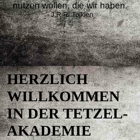
nutzen wollen, die wir haben.
- J.R.R. Tolkien
⠀
⠀
⠀
⠀
⠀⠀
HERZLICH
WILLKOMMEN
IN DER TETZEL-
AKADEMIE