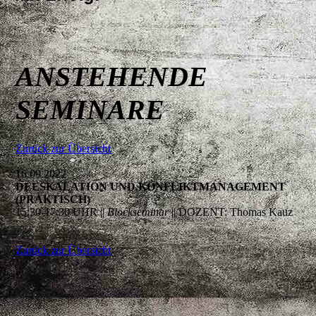
ANSTEHENDE
SEMINARE
Zurück zur Übersicht
16.09.2022
DEESKALATION UND KONFLIKTMANAGEMENT
(PRAKTISCH)
15:30-17:30 UHR ||
Blockseminar
|| DOZENT: Thomas Kauz
Zurück zur Übersicht