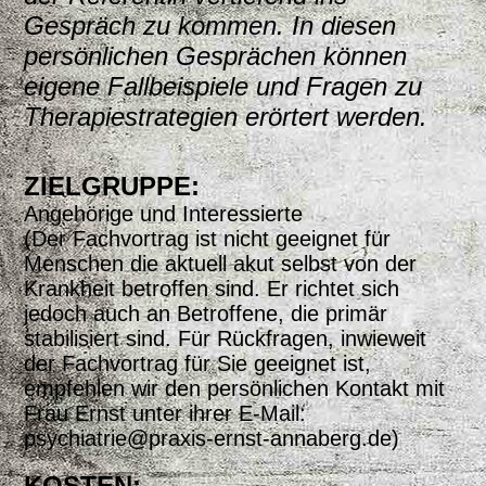
Gespräch zu kommen. In diesen
persönlichen Gesprächen können
eigene Fallbeispiele und Fragen zu
Therapiestrategien erörtert werden.
ZIELGRUPPE:
Angehörige und Interessierte
(Der Fachvortrag ist nicht geeignet für
Menschen die aktuell akut selbst von der
Krankheit betroffen sind. Er richtet sich
jedoch auch an Betroffene, die primär
stabilisiert sind. Für Rückfragen, inwieweit
der Fachvortrag für Sie geeignet ist,
empfehlen wir den persönlichen Kontakt mit
Frau Ernst unter ihrer E-Mail:
psychiatrie@praxis-ernst-annaberg.de)
KOSTEN: