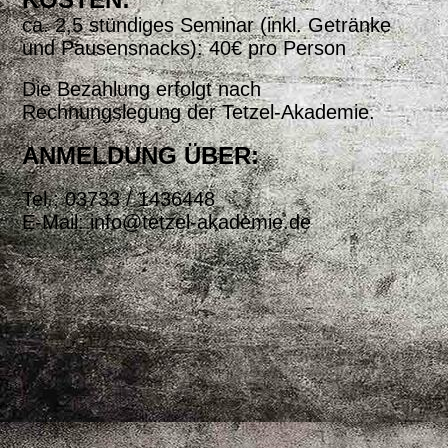
ca. 2,5 stündiges Seminar (inkl. Getränke
und Pausensnacks): 40€ pro Person
Die Bezahlung erfolgt nach
Rechnungslegung der Tetzel-Akademie.
ANMELDUNG ÜBER:
Tel.: 03733 / 1436448
E-Mail: info@tetzel-akademie.de